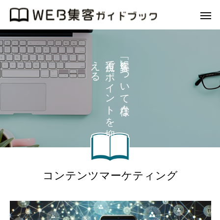
え
で
に
る
ポ
つ
イ
い
ン
て
ト
な
を
コンテンツマーケティング